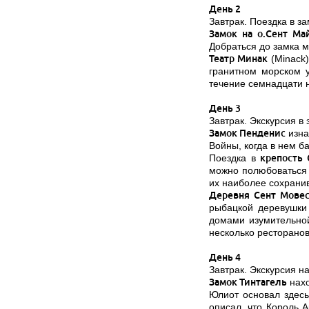
День 2
Завтрак. Поездка в за
Замок на о.Сент Ма
Добраться до замка м
Театр Минак
(Minack)
гранитном морском у
течение семнадцати н
День 3
Завтрак. Экскурсия в
Замок Пенденис
изна
Войны, когда в нем б
Поездка в
крепость 
можно полюбоваться 
их наиболее сохранив
Деревня Сент Мове
рыбацкой деревушки
домами изумительной
несколько ресторанов
День 4
Завтрак. Экскурсия н
Замок Тинтагель
нахо
Юлиот основал здесь
описал, что Король 