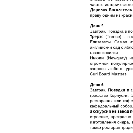
частью историческог
Деревня Боскастел
праву одним из краси
День 5
Завтрак. Поездка в по
Трерэс
(Trerice) - в
Елизаветы. Самая и
английский сад с яб
газонокосилки.
Ньюки
(Newquay) на
огромной популярно
запросы любого тури
Curl Board Masters.
День 6
Завтрак.
Поездка в с
графстве Корнуолл. 
ресторанах или кафе
кафедральный собор, 
Экскурсия на завод 
строение, прекрасно
изготовления сидра, 
также ресторан тради