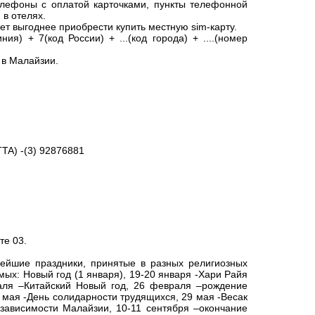
елефоны с оплатой карточками, пункты телефонной
в отелях.
т выгоднее приобрести купить местную sim-карту.
я) + 7(код России) + ...(код города) + ....(номер
 в Малайзии.
TA) -(3) 92876881
те 03.
йшие праздники, принятые в разных религиозных
ых: Новый год (1 января), 19-20 января -Хари Райя
аля –Китайский Новый год, 26 февраля –рождение
 мая -День солидарности трудящихся, 29 мая -Весак
езависимости Малайзии, 10-11 сентября –окончание