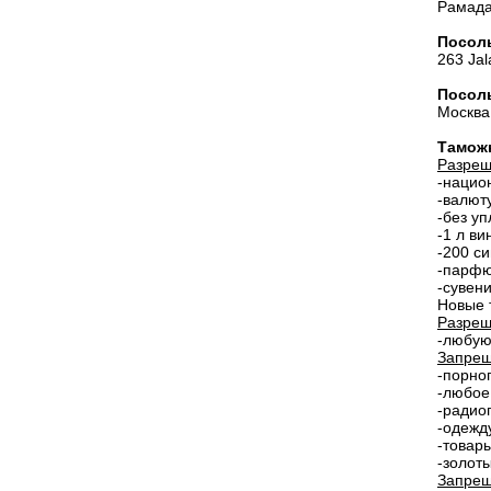
Рамада
Посол
263 Jal
Посол
Москва,
Тамож
Разреш
-нацио
-валют
-без у
-1 л ви
-200 си
-парфю
-сувен
Новые 
Разреш
-любую
Запрещ
-порно
-любое
-радио
-одежд
-товар
-золоты
Запрещ