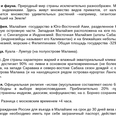
и фауна.
Природный мир страны исключительно разнообразен. Мал
 эндемиками. Здесь живут множество видов приматов, от кали
ается множество удивительных растений –например, гигантс
йший на Земле!
фия.
Малайзия -государство в Юго-Восточной Азии, разделенное
ную островную части. Западная Малайзия расположена на юге пол
е -с Сингапуром и Индонезией. Восточная Малайзия (штаты Сабах
 (индонезийцы называют его Калимантан) и на ближайших небольш
незией, морские-с Филиппинами. Общая площадь государства -32
а.
Куала - Лумпур (на полуострове Малакка).
.
Для страны характерен жаркий и влажный экваториальный климат,
 достигает 90% -но ливни в основном кратковременные (не более
а, на западе Саравака и северо-востоке Сабаха сезон дождей -с
трова Малакка (и на находящихся рядом островах-курортах Лангка
ь.
я.
Официальная религия –ислам (мусульмане составляют около 60
ободны в выборе вероисповедания. Приблизительно 20% -п
странены индуизм, даосизм, конфуцианство; на о. Борнео сохраня
Разница с московским временем +4 часа.
ражданам России для въезда в Малайзию на срок до 30 дней виза 
езде необходимо иметь при себе заграничный паспорт, действи