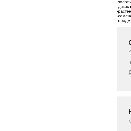
-золоты
-диких 
-растен
-семена
-предм
К
К