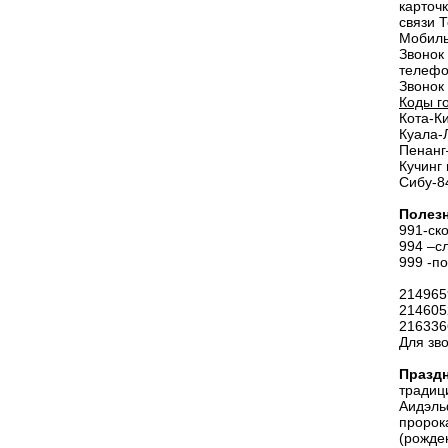
карточ
связи 
Мобиль
Звонок
телефо
Звонок 
Коды г
Кота-К
Куала-
Пенанг
Кучинг
Сибу-8
Полез
991-ск
994 –с
999 -п
214965
214605
216336
Для зв
Празд
традиц
Аидэль
пророк
(рожде