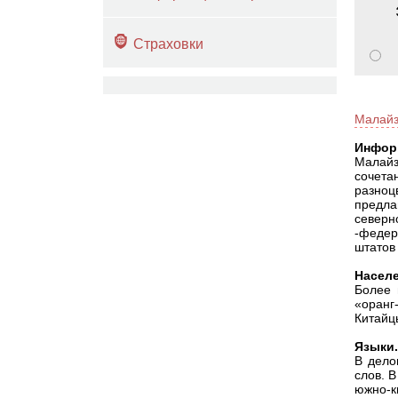
Страховки
Малайз
Инфор
Малайз
сочета
разноц
предла
северн
-федер
штатов
Населе
Более 
«оранг
Китайц
Языки.
В дело
слов. 
южно-к