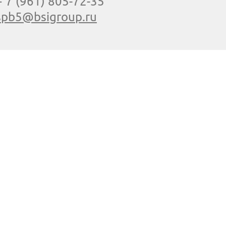
+ 7 (961) 805-72-35
spb5@bsigroup.ru