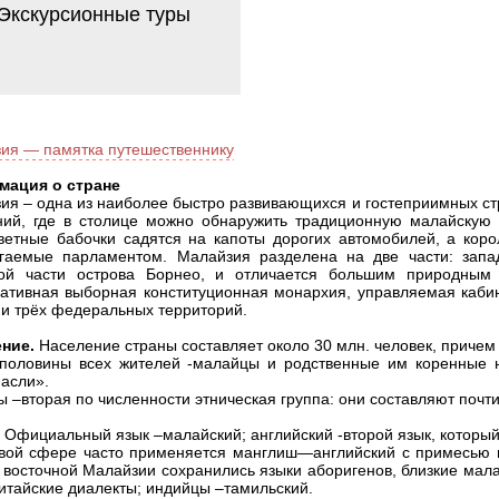
Экскурсионные туры
ия — памятка путешественнику
мация о стране
ия – одна из наиболее быстро развивающихся и гостеприимных ст
ний, где в столице можно обнаружить традиционную малайскую 
ветные бабочки садятся на капоты дорогих автомобилей, а кор
гаемые парламентом. Малайзия разделена на две части: запа
ой части острова Борнео, и отличается большим природным 
ативная выборная конституционная монархия, управляемая каби
 и трёх федеральных территорий.
ние.
Население страны составляет около 30 млн. человек, причем
половины всех жителей -малайцы и родственные им коренные 
-асли».
ы –вторая по численности этническая группа: они составляют почт
Официальный язык –малайский; английский -второй язык, который
вой сфере часто применяется манглиш—английский с примесью м
В восточной Малайзии сохранились языки аборигенов, близкие мал
итайские диалекты; индийцы –тамильский.