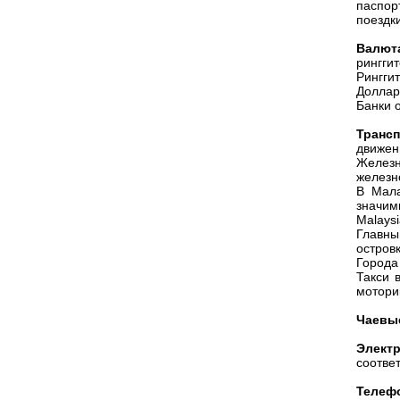
паспор
поездк
Валют
ринггит
Ринггит
Доллар
Банки о
Трансп
движен
Желез
железн
В Мала
значим
Malaysia
Главны
остров
Города
Такси 
мотори
Чаевы
Электр
соотве
Телеф