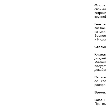
Флора 
своими
встреч
крупне
Геогра
восточ
на мор
Борнео
и Индо
Столиц
Климат
дождей
Малакк
полуос
декабр
Религи
ее св
распро
Время.
Виза.
Г
При въ