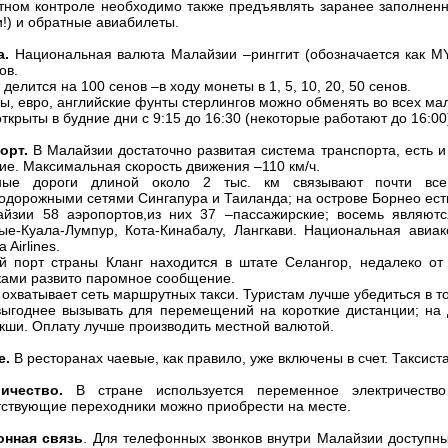
тном контроле необходимо также предъявлять заранее заполненн
и!) и обратные авиабилеты.
а.
Национальная валюта Малайзии –ринггит (обозначается как MYR
ов.
 делится на 100 сенов –в ходу монеты в 1, 5, 10, 20, 50 сенов.
ы, евро, английские фунты стерлингов можно обменять во всех мал
ткрыты в будние дни с 9:15 до 16:30 (некоторые работают до 16:00
орт.
В Малайзии достаточно развитая система транспорта, есть 
ие. Максимальная скорость движения –110 км/ч.
ные дороги длиной около 2 тыс. км связывают почти вс
одорожными сетями Сингапура и Таиланда; на острове Борнео есть
йзии 58 аэропортов,из них 37 –пассажирские; восемь являют
ые-Куала-Лумпур, Кота-Кинабалу, Лангкави. Национальная ави
 Airlines.
й порт страны Кланг находится в штате Селангор, недалеко о
ками развито паромное сообщение.
 охватывает сеть маршрутных такси. Туристам лучше убедиться в то
выгоднее вызывать для перемещений на короткие дистанции; на 
кши. Оплату лучше производить местной валютой.
е.
В ресторанах чаевые, как правило, уже включены в счет. Таксис
ичество.
В стране используется переменное электричеств
тствующие переходники можно приобрести на месте.
онная связь
. Для телефонных звонков внутри Малайзии доступ