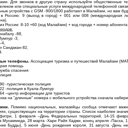
ками. Для звонков в другую страну используйте общественные т
Телеком или специальные услуги международной телефонной связи 
ные устройства с GSM -900/1800 работают в Малайзии, но вам буде
 в Россию: 9 (выход в город) + 001 или 008 (международная лини
на).
из России: 8-10 +60 (код Малайзии) + код города + номер абонента
ородов:
инабалу -88,
Лумпур -3,
–4,
 и Сандакан-82,
4.
ные телефоны.
Ассоциация туризма и путешествий Малайзии (MAT
орая помощь
лужба спасения
олиция
90 -туристическая полиция
22 -полиция в Куала-Лумпур
64 –центр информации для туристов
онка на "длинные" номера с мобильного устройства сначала набери
ники.
Помимо национальных, малазийцы сообща отмечают важне
иях, существующих на территории страны. Список наиболее значим
фитри, 1 февраля –День Федеральных территорий, 14-15 февр
а Мухаммеда, 28 марта -Хари Райя Хаджи, конец апреля -Пасха, 1
ние Будды), 5 июня -День рождения короля, 31 августа -День н