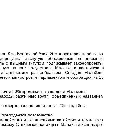
ран Юго-Восточной Азии. Это территория необычных
деревушку, стиснутую небоскребами, где огромные
оль с пышным титулом подписывает законопроекты,
дную на юге полуострова Малакка и восточную в
и этническим разнообразием. Сегодня Малайзия
нетом министров и парламентом и состоящая из 13
 почти 80% проживает в западной Малайзии.
народы различных групп, объединенных названием
и четверть населения страны;. 7% –индийцы.
 преподается повсеместно.
алайского и вкраплениями китайских и тамильских
айскому. Этнические китайцы в Малайзии используют