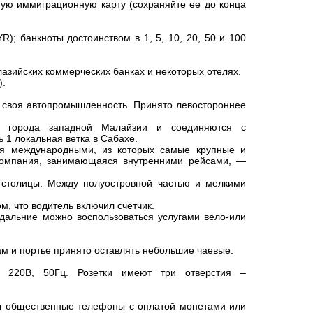
ую иммиграционную карту (сохраняйте ее до конца
); банкноты достоинством в 1, 5, 10, 20, 50 и 100
азийских коммерческих банках и некоторых отелях.
).
и своя автопромышленность. Принято левостороннее
е города западной Малайзии и соединяются с
 1 локальная ветка в Сабахе.
ся международными, из которых самые крупные и
акомпания, занимающаяся внутренними рейсами, —
т столицы. Между полуостровной частью и мелкими
м, что водитель включил счетчик.
дальние можно воспользоваться услугами вело-или
там и портье принято оставлять небольшие чаевые.
о 220В, 50Гц. Розетки имеют три отверстия –
ны общественные телефоны с оплатой монетами или