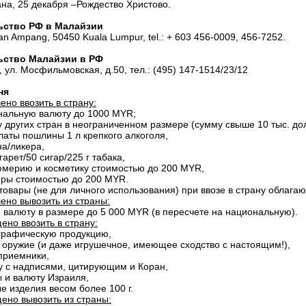
на, 25 декабря –Рождество Христово.
ьство РФ в Малайзии
an Ampang, 50450 Kuala Lumpur, tel.: + 603 456-0009, 456-7252.
ьство Малайзии в РФ
 ул. Мосфильмовская, д.50, тел.: (495) 147-1514/23/12
ня
ено ввозить в страну:
нальную валюту до 1000 MYR;
у других стран в неограниченном размере (сумму свыше 10 тыс. до
платы пошлины 1 л крепкого алкоголя,
на/ликера,
гарет/50 сигар/225 г табака,
мерию и косметику стоимостью до 200 MYR,
иры стоимостью до 200 MYR.
товары (не для личного использования) при ввозе в страну облага
ено вывозить из страны:
 валюту в размере до 5 000 MYR (в пересчете на национальную).
ено ввозить в страну:
графическую продукцию,
 оружие (и даже игрушечное, имеющее сходство с настоящим!),
приемники,
у с надписями, цитирующим и Коран,
ы и валюту Израиля,
е изделия весом более 100 г.
ено вывозить из страны: