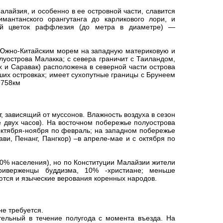
айзия, и особенно в ее островной части, славится
мантанского орангутанга до карликового лори, и
кий цветок раффлезия (до метра в диаметре) —
 Южно-Китайским морем на западную материковую и
уострова Малакка; с севера граничит с Таиландом,
 и Саравак) расположена в северной части острова
их островках; имеет сухопутные границы с Брунеем
9758км
 зависящий от муссонов. Влажность воздуха в сезон
 двух часов). На восточном побережье полуострова
 октября-ноября по февраль; на западном побережье
ви, Пенанг, Пангкор) –в апреле-мае и с октября по
% населения), но по Конституции Малайзии жители
риверженцы буддизма, 10% -христиане; меньше
ются и языческие верования коренных народов.
не требуется.
тельный в течение полугода с момента въезда. На