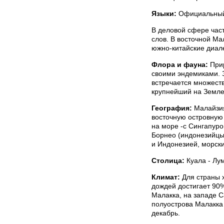
Языки:
Официальный 
В деловой сфере час
слов. В восточной Ма
южно-китайские диал
Флора и фауна:
При
своими эндемиками. З
встречается множест
крупнейший на Земле
География:
Малайзия
восточную островную 
на море -с Сингапуро
Борнео (индонезийцы
и Индонезией, морск
Столица:
Куала - Лу
Климат:
Для страны х
дождей достигает 90%
Малакка, на западе С
полуострова Малакка 
декабрь.