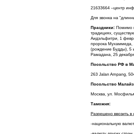
21633664 –центр инф
Для звонка на "длинн
Праздники:
Помимо н
традициях, существую
Аидэльфитри, 1 февр
пророка Мухаммеда, 2
(рождение Будды), 5 
Рамадана, 25 декабр
Посольство РФ в М
263 Jalan Ampang, 504
Посольство Малайз
Москва, ул. Мосфильмо
Таможня:
Разрешено ввозить в 
-национальную валют
-валюту других стран