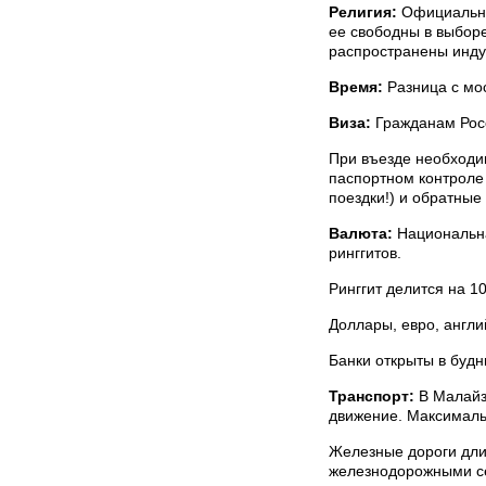
Религия:
Официальная
ее свободны в выбор
распространены индуи
Время:
Разница с мо
Виза:
Гражданам Росс
При въезде необходим
паспортном контроле
поездки!) и обратные
Валюта:
Национальна
ринггитов.
Ринггит делится на 10
Доллары, евро, англи
Банки открыты в будн
Транспорт:
В Малайз
движение. Максимальн
Железные дороги длин
железнодорожными сет