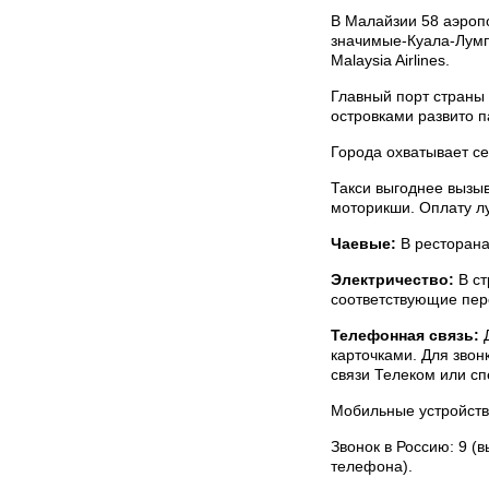
В Малайзии 58 аэроп
значимые-Куала-Лумп
Malaysia Airlines.
Главный порт страны 
островками развито 
Города охватывает се
Такси выгоднее вызы
моторикши. Оплату л
Чаевые:
В ресторана
Электричество:
В ст
соответствующие пер
Телефонная связь:
Д
карточками. Для звон
связи Телеком или с
Мобильные устройства
Звонок в Россию: 9 (в
телефона).