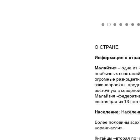
О СТРАНЕ
Информация о стра
Малайзия
– одна из 
необычных сочетаний
огромные разноцветн
законопроекты, пред
восточную в северно
Малайзия -федератив
состоящая из 13 шта
Население:
Населени
Более половины всех
«оранг-асли».
Китайцы –вторая по ч