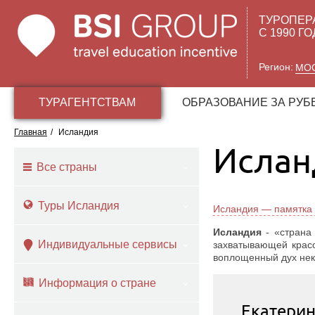
ТУРОПЕР
С 1990 Г
Регион:
МО
ТУРАГЕНТСТВАМ
ОБРАЗОВАНИЕ ЗА РУ
Главная
/
Исландия
Ислан
Все страны
Туры Исландия
Исландия — памятка 
Исландия
- «страна
Индивидуальные сервисы
захватывающей красо
воплощенный дух неко
Информация о стране
Екатери