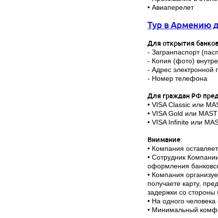
• Авиаперелет
Тур в Армению д
Для открытия банко
- Загранпаспорт (пас
- Копия (фото) внутр
- Адрес электронной 
- Номер телефона
Для граждан РФ пре
• VISA Classic или M
• VISA Gold или MAST
• VISA Infinite или 
Внимание
:
• Компания оставляет
• Сотрудник Компании
оформления банковск
• Компания организуе
получаете карту, пр
задержки со стороны 
• На одного человека
• Минимальный комфо