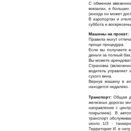
С обменом ввезенной
вокзалах, в больших
(иногда он может дос
В аэропортах и отеля
суббота и воскресен
Машины на прокат:
Правила могут отлич
проще процедура.
Если вы получаете 
деньги за полный бак
Вы можете арендовать
Страховка (включенн
водитель управляет 
сухого вина.
Вернув машину в аге
находится недалеко.
Транспорт:
Общая дл
железных дорогах мн
направление с центр
покрытием). В автоп
транспорт обслужива
около 1/3 - танкер
Территория И. в сил