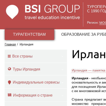
ТУРОПЕР
С 1990 Г
Регион:
МО
ТУРАГЕНТСТВАМ
ОБРАЗОВАНИЕ ЗА РУ
Главная
/
Ирландия
Ирлан
Все страны
Туры Ирландия
Ирландия — памятка 
Ирландия
- необыкно
Индивидуальные сервисы
основательность и ак
для посещения Ирланд
с ее многовековой ис
Информация о стране
Страна предлагает в
множество прекрас