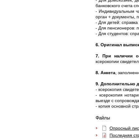
- Для домохозяек, д
банковского счета с
- Индивидуальным ча
орган + документы, 
- Для детей: справка
- Для пенсионеров: 
- Для студентов: спр
6. Оригинал выписк
7. При наличии с
ксерокопии свидетел
8. Анкета
, заполнен
9. Дополнительно д
- ксерокопия свидет
- ксерокопия нотар
выезде с сопровожд
- копия основной ст
Файлы
Опросный лис
Последняя ст